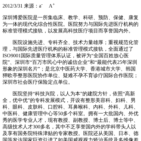
-
+
2012/3/31
来源：
a
A
深圳博爱医院是一所集临床、教学、科研、预防、保健、康复
为一体的现代化综合性医院。医院努力与国际先进医疗机构的
标准管理模式接轨，以发展高科技医疗项目而享誉国内外。
医院设施先进、专科齐全、技术力量雄厚；重视规范化管
理，与国际先进医疗机构的标准管理模式接轨，全面通过了
ISO9001国际质量管理体系认证，被评为“全国百姓放心医
院”、深圳市“百万市民心中的诚信企业”和“最能代表25年深圳
形象的深圳名片”；是北京中医药大学、香港城市大学、韩国
狎欧亭整形医院协作单位、疑难不孕不育诊疗国际合作医院；
深圳市社会医疗保险定点单位。
医院坚持“科技兴院，以人为本”的建院方针，依照“高新
全，优中优”的专科发展模式，开设有整形美容科、妇科、男
科、眼科、皮肤科、口腔科、耳鼻喉科、内科、外科、儿科、
中医科、健康管理中心等50多个科室。拥有一大批国内、外优
秀的医学专业人才，现有教授、副教授、博士后、博士等中、
高级技术人才300多名，其中不乏享誉国内外的学科带头人以
及享有国务院特殊津贴的专家教授。医院还从美国、日本、德
国等发达国家巨资引进了如美国威视视力矫治系统及多维像差