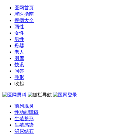
医网首页
就医指南
疾病大全
两性
女性
男性
母婴
老人
图库
快讯
问答
整形
收起
前列腺炎
性功能障碍
生殖整形
生殖感染
泌尿结石