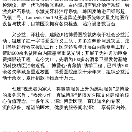
检测仪、新一代飞秒激光系统、白内障超声乳化治疗系统、钕
激光碎石系统、水激光牙科治疗系统、韩国麦迪逊四维彩超、
飞顿二号、Lumenis OneTM王者风范美肤系统等大量尖端医疗
设备与技术，目前医院拥有各类检查、治疗设备数百台。
兴公益、泽社会。建院伊始博爱医院就热衷于社会公益活
动，组建了红十字博爱医疗义工队，并多次奔赴河源灾区、汶
川等地进行救灾援助工作；医院还常年开展白内障复明工程，
帮助600余名贫困白内障患者重见光明；开展了为神舟功臣免
费摘眼镜工程，迄今为止，先后为100多名酒泉卫星发射基地
的科技功臣治愈近视；“博爱心·青藏情”助学工程，已帮助300
余名失学藏童重返校园。博爱医院建院十余年来，组织公益活
动千余次，累计捐款捐物近千万元。
创建“视患者为家人，将微笑服务上升为感动服务”是博爱
的服务宗旨，“救死扶伤，真诚博爱”是博爱医院文化建设的核
心价值理念。十多年来，深圳博爱医院一直以知名的专家、一
流的设备、精湛的医术、优质的服务闻名深圳，享誉国内外。