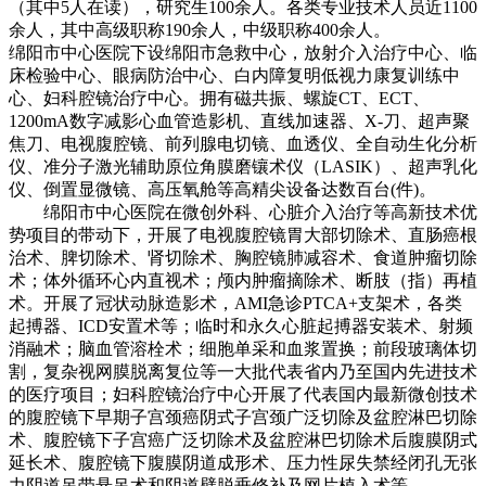
（其中5人在读），研究生100余人。各类专业技术人员近1100
余人，其中高级职称190余人，中级职称400余人。
绵阳市中心医院下设绵阳市急救中心，放射介入治疗中心、临
床检验中心、眼病防治中心、白内障复明低视力康复训练中
心、妇科腔镜治疗中心。拥有磁共振、螺旋CT、ECT、
1200mA数字减影心血管造影机、直线加速器、X-刀、超声聚
焦刀、电视腹腔镜、前列腺电切镜、血透仪、全自动生化分析
仪、准分子激光辅助原位角膜磨镶术仪（LASIK）、超声乳化
仪、倒置显微镜、高压氧舱等高精尖设备达数百台(件)。
绵阳市中心医院在微创外科、心脏介入治疗等高新技术优
势项目的带动下，开展了电视腹腔镜胃大部切除术、直肠癌根
治术、脾切除术、肾切除术、胸腔镜肺减容术、食道肿瘤切除
术；体外循环心内直视术；颅内肿瘤摘除术、断肢（指）再植
术。开展了冠状动脉造影术，AMI急诊PTCA+支架术，各类
起搏器、ICD安置术等；临时和永久心脏起搏器安装术、射频
消融术；脑血管溶栓术；细胞单采和血浆置换；前段玻璃体切
割，复杂视网膜脱离复位等一大批代表省内乃至国内先进技术
的医疗项目；妇科腔镜治疗中心开展了代表国内最新微创技术
的腹腔镜下早期子宫颈癌阴式子宫颈广泛切除及盆腔淋巴切除
术、腹腔镜下子宫癌广泛切除术及盆腔淋巴切除术后腹膜阴式
延长术、腹腔镜下腹膜阴道成形术、压力性尿失禁经闭孔无张
力阴道吊带悬吊术和阴道壁脱垂修补及网片植入术等。