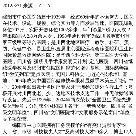
-
+
2012/3/31
来源：
a
A
绵阳市中心医院始建于1939年，经过60余年的不懈努力，医院
在技术、设施、规模、综合实力等方面发展迅速。医院现编制
床位702张，实际开放床位1002余张，年门诊量70余万人次？
年出院病人2.8万余人次，1998年通过评审为四川省地市州首
家三级甲等综合医院；是川西北地区医疗、教学、科研、预
防、保健中心；是卫生部直属北京医院远程会诊医院和卫生部
国际紧急救援网络医院；是华西医科大学、第三军医大学教学
医院；四川省“孤残儿手术康复明天计划”定点医院；四川省继
续医学教育及绵阳市住院医师规范化培训基地；国际慈善组
织“微笑列车”定点医院；美国儿科协会“心连心”技术培训基
地；2006年成为中国西部健康快车眼科显微手术第三所培训中
心。20余年派出数十名医疗专家赴非洲参加援外医疗工作；积
极开展对川西北老、少、边地区技术支边工作，并无偿赠送医
疗设备。先后于1995年、2004年两次荣获“全国卫生系统先进
集体”称号，分别获全国和四川省“五一”劳动奖状、四川省“省
级文明单位”，四川省“文明医院”和“文明服务示范窗口”单位
等多项荣誉。
绵阳市中心医院拥有国务院授予的“有突出贡献专家”9
人，省、市级“科技拔尖人才”及高科技人才50余人，博士17人