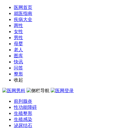
医网首页
就医指南
疾病大全
两性
女性
男性
母婴
老人
图库
快讯
问答
整形
收起
前列腺炎
性功能障碍
生殖整形
生殖感染
泌尿结石