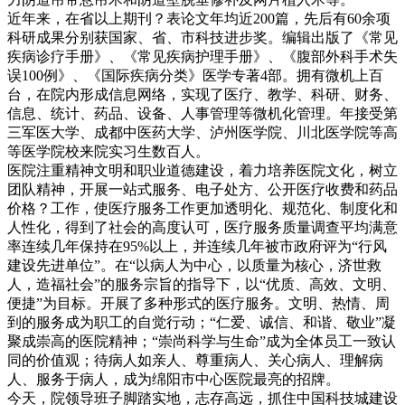
近年来，在省以上期刊？表论文年均近200篇，先后有60余项
科研成果分别获国家、省、市科技进步奖。编辑出版了《常见
疾病诊疗手册》、《常见疾病护理手册》、《腹部外科手术失
误100例》、《国际疾病分类》医学专著4部。拥有微机上百
台，在院内形成信息网络，实现了医疗、教学、科研、财务、
信息、统计、药品、设备、人事管理等微机化管理。年接受第
三军医大学、成都中医药大学、泸州医学院、川北医学院等高
等医学院校来院实习生数百人。
医院注重精神文明和职业道德建设，着力培养医院文化，树立
团队精神，开展一站式服务、电子处方、公开医疗收费和药品
价格？工作，使医疗服务工作更加透明化、规范化、制度化和
人性化，得到了社会的高度认可，医疗服务质量调查平均满意
率连续几年保持在95%以上，并连续几年被市政府评为“行风
建设先进单位”。在“以病人为中心，以质量为核心，济世救
人，造福社会”的服务宗旨的指导下，以“优质、高效、文明、
便捷”为目标。开展了多种形式的医疗服务。文明、热情、周
到的服务成为职工的自觉行动；“仁爱、诚信、和谐、敬业”凝
聚成崇高的医院精神；“崇尚科学与生命”成为全体员工一致认
同的价值观；待病人如亲人、尊重病人、关心病人、理解病
人、服务于病人，成为绵阳市中心医院最亮的招牌。
今天，院领导班子脚踏实地，志存高远，抓住中国科技城建设