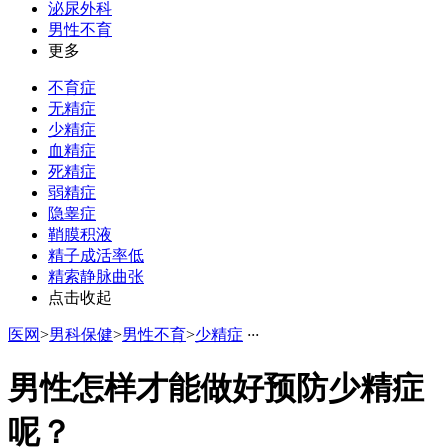
泌尿外科
男性不育
更多
不育症
无精症
少精症
血精症
死精症
弱精症
隐睾症
鞘膜积液
精子成活率低
精索静脉曲张
点击收起
医网
>
男科保健
>
男性不育
>
少精症
·
·
·
男性怎样才能做好预防少精症
呢？