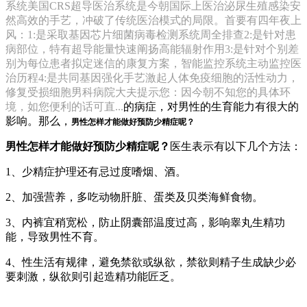
系统美国CRS超导医治系统是今朝国际上医治泌尿生殖感染安
然高效的手艺，冲破了传统医治模式的局限。首要有四年夜上
风：1:是采取基因芯片细菌病毒检测系统周全排查2:是针对患
病部位，特有超导能量快速阐扬高能辐射作用3:是针对个别差
别为每位患者拟定迷信的康复方案，智能监控系统主动监控医
治历程4:是共同基因强化手艺激起人体免疫细胞的活性动力，
修复受损细胞男科病院大夫提示您：因今朝不知您的具体环
境，如您便利的话可直...
的病症，对男性的生育能力有很大的
影响。那么，
男性怎样才能做好预防少精症呢？
男性怎样才能做好预防少精症呢？
医生表示有以下几个方法：
1、少精症护理还有忌过度嗜烟、酒。
2、加强营养，多吃动物肝脏、蛋类及贝类海鲜食物。
3、内裤宜稍宽松，防止阴囊部温度过高，影响睾丸生精功
能，导致男性不育。
4、性生活有规律，避免禁欲或纵欲，禁欲则精子生成缺少必
要刺激，纵欲则引起造精功能匠乏。