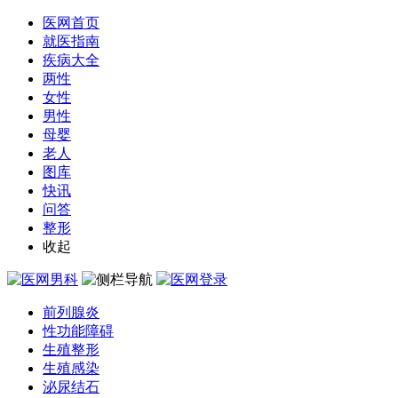
医网首页
就医指南
疾病大全
两性
女性
男性
母婴
老人
图库
快讯
问答
整形
收起
前列腺炎
性功能障碍
生殖整形
生殖感染
泌尿结石