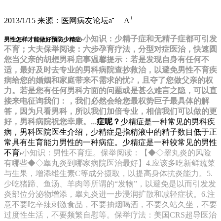
-
+
2013/1/15
来源：医网病友论坛
a
A
小知识：少精子症和无精子症都可引发
男性怎样才能做好预防少精症
不育；大夫保举阅读：六步孕育疗法，分型对症医治，快速圆
您当父亲的胡想男科启事温馨提示：若是发现自身有任何不
适，最好及时去专业的男科病院查抄救治，以避免男性不育疾
病给您的婚姻和家庭带来不需求的忧?，且夺了您做父亲的权
力。若是您有任何男科方面的问题或是甚么难言之隐，可以直
接来电征询我们：，我们必然会给您最权势巨子最具体的解
答，因为只看男科，所以我们加倍专业，相信我们可以做的更
好，男科病院祝您幸康。...
症呢？
少精症是一种常见的男科疾
病，男科医院医生介绍，少精症是指精液中的精子数目低于正
常具有生育能力男性的一种病症。少精症是一种较常见的男性
不育
小知识：男性不育症。保举阅读：【◆◇睾丸炎的风险
有哪些◆◇睾丸炎到哪家病院医治最好】4.应该多吃新鲜蔬菜
与生果，增添维生素C等成分摄取，以提高身体抗炎能力。5.
少吃猪蹄、鱼汤、羊肉等所谓的“发物”，以避免是以而引发发
炎部位分泌物增添，睾丸炎进一步浸润扩散和减轻症状。6.注
意不要吃辛辣刺激食品，不要抽烟喝酒，不要久站久坐，不要
过度性生活，不要频繁自慰等。保举疗法：美国CRS超导医治