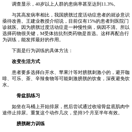
调查显示，40岁以上人群的患病率甚至达到11.3%。
与其高发病率相比，我国膀胱过度活动症患者的就诊意识
亟待改善。王建业教授介绍说，目前仅有15%的患者到医院门
诊就医。因为膀胱过度活动症是一种慢性病，病因不清。所以
选择药物很关键，M受体拮抗剂类药物是首选。这样再配合行
为训练，能发挥最好的作用。
下面是行为训练的具体方法：
改变生活方式
患者要多选择白开水、苹果汁等对膀胱刺激小的，避开咖
啡、可乐、茶、辛辣食物等可能刺激膀胱的饮食，深夜避免饮
水。
骨盆肌练习
如坐在马桶上开始排尿，然后尝试通过收缩骨盆底肌肉中
途停止排尿。重复这个动作几次，坚持3个月至半年有效。
膀胱耐力训练