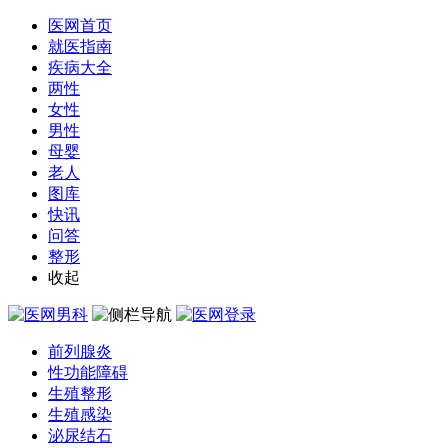
医网首页
就医指南
疾病大全
两性
女性
男性
母婴
老人
图库
快讯
问答
整形
收起
前列腺炎
性功能障碍
生殖整形
生殖感染
泌尿结石