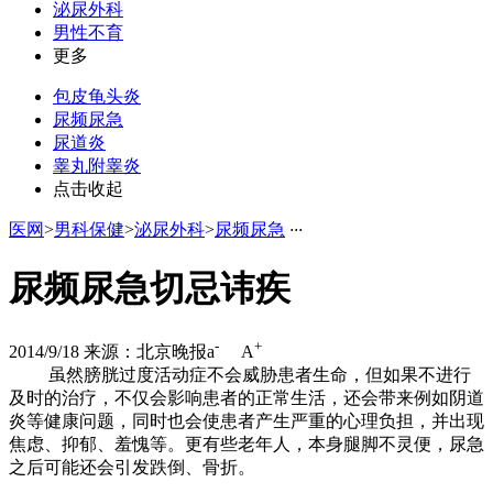
泌尿外科
男性不育
更多
包皮龟头炎
尿频尿急
尿道炎
睾丸附睾炎
点击收起
医网
>
男科保健
>
泌尿外科
>
尿频尿急
·
·
·
尿频尿急切忌讳疾
-
+
2014/9/18
来源：北京晚报
a
A
虽然膀胱过度活动症不会威胁患者生命，但如果不进行
及时的治疗，不仅会影响患者的正常生活，还会带来例如阴道
炎等健康问题，同时也会使患者产生严重的心理负担，并出现
焦虑、抑郁、羞愧等。更有些老年人，本身腿脚不灵便，尿急
之后可能还会引发跌倒、骨折。