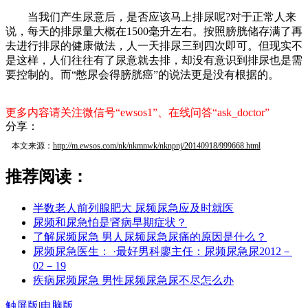
当我们产生尿意后，是否应该马上排尿呢?对于正常人来
说，每天的排尿量大概在1500毫升左右。按照膀胱储存满了再
去进行排尿的健康做法，人一天排尿三到四次即可。但现实不
是这样，人们往往有了尿意就去排，却没有意识到排尿也是需
要控制的。而“憋尿会得膀胱癌”的说法更是没有根据的。
更多内容请关注微信号“ewsos1”、在线问答“ask_doctor”
分享：
本文来源：
http://m.ewsos.com/nk/nkmnwk/nknpnj/20140918/999668.html
推荐阅读：
半数老人前列腺肥大 尿频尿急应及时就医
尿频和尿急怕是肾病早期症状？
了解尿频尿急 男人尿频尿急尿痛的原因是什么？
尿频尿急医生： ·最好男科廖主任：尿频尿急尿2012－
02－19
疾病尿频尿急 男性尿频尿急尿不尽怎么办
触屏版
|
电脑版