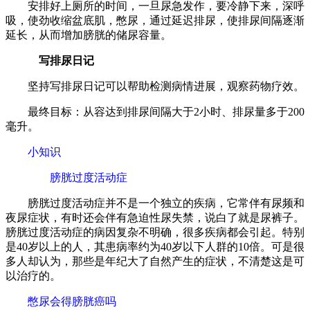
安排好上厕所的时间，一旦尿急发作，要冷静下来，深呼
吸，使劲收缩盆底肌，憋尿，通过延迟排尿，使排尿间隔逐渐
延长，从而增加膀胱的储尿容量。
写排尿日记
坚持写排尿日记可以帮助检测病情进展，观察药物疗效。
最终目标：从容达到排尿间隔大于2小时、排尿量多于200
毫升。
小知识
膀胱过度活动症
膀胱过度活动症并不是一个独立的疾病，它常伴有尿频和
夜尿症状，有时还会伴有急迫性尿失禁，说白了就是尿裤子。
膀胱过度活动症的病因复杂不明确，很多疾病都会引起。特别
是40岁以上的人，其患病率约为40岁以下人群的10倍。可是很
多人却认为，那些是年纪大了自然产生的症状，不清楚这是可
以治疗的。
憋尿会得膀胱癌吗